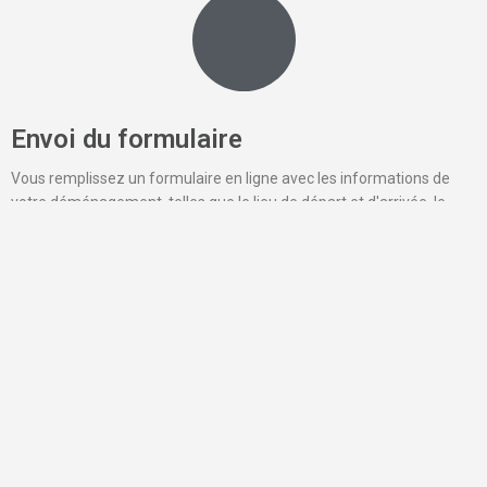
Envoi du formulaire
Vous remplissez un formulaire en ligne avec les informations de
votre déménagement, telles que le lieu de départ et d'arrivée, le
volume de vos affaires, la date de votre déménagement, etc.
Proposition du professionnel
Ensuite, vous serez contacté pour finaliser les détails de votre
déménagement, avec le déménageur qui convient le mieux à vos