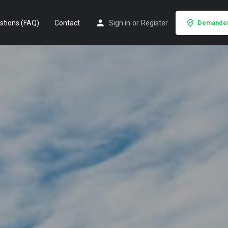
stions (FAQ)
Contact
Sign in
or
Register
Demander