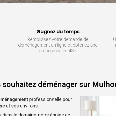
Gagnez du temps
Remplissez votre demande de
U
déménagement en ligne et obtenez une
proposition en 48h.
 souhaitez déménager sur
Mulho
déménagement
professionnelle pour
use
et ses environs.
 dans le domaine, notre équipe de