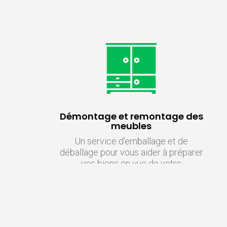
Démontage et remontage des
meubles
Un service d'emballage et de
déballage pour vous aider à préparer
vos biens en vue de votre
déménagement. Nous fournissons
des cartons, des emballages et des
matériaux pour garantir la sécurité
de vos biens pendant le transport.